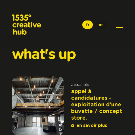
Aller au contenu principal
fr
en
what's
up
actualités
appel à
candidatures -
exploitation d’une
buvette / concept
store.
en savoir plus