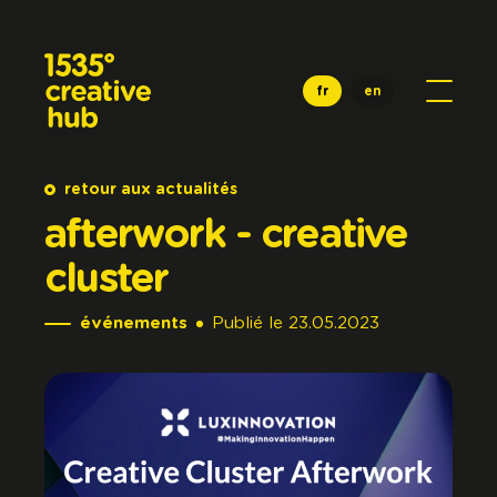
Aller au contenu principal
fr
en
retour aux actualités
afterwork
-
creative
cluster
événements
Publié
le
23.05.2023