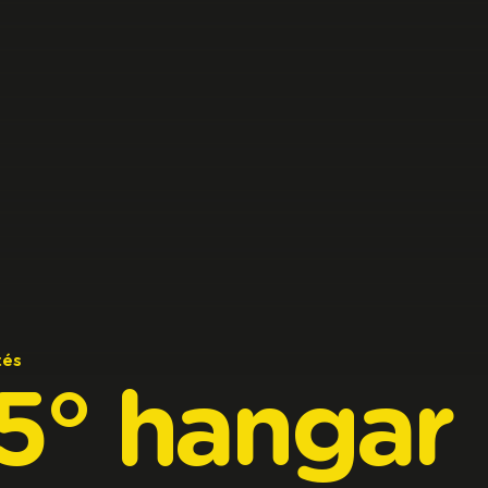
tés
5°
hangar