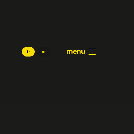
menu
fr
en