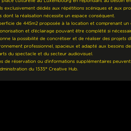
a place culturelle au Luxembourg en répondant au besoin e
ls exclusivement dédiés aux répétitions scéniques et aux pr
es dont la réalisation nécessite un espace conséquent.
erficie de 445m2 proposée à la location et comprenant un
onorisation et d’éclairage pouvant être complété si nécessair
nne la possibilité de concrétiser et de réaliser des projets 
ronnement professionnel, spacieux et adapté aux besoins de
arts du spectacle et du secteur audiovisuel.
 de réservation ou d’informations supplémentaires peuvent 
administration du 1535° Creative Hub.