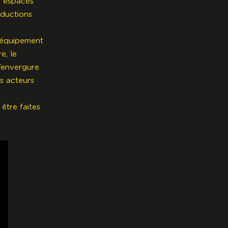
n espaces
oductions
 équipement
e, le
d’envergure
s acteurs
être faites