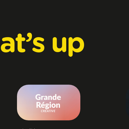
at’s
up