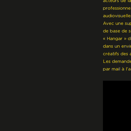
acteurs de l
professionne
audiovisuell
Avec une sup
de base de s
« Hangar » do
dans un envi
créatifs des 
Les demandes
par
mail
à l'