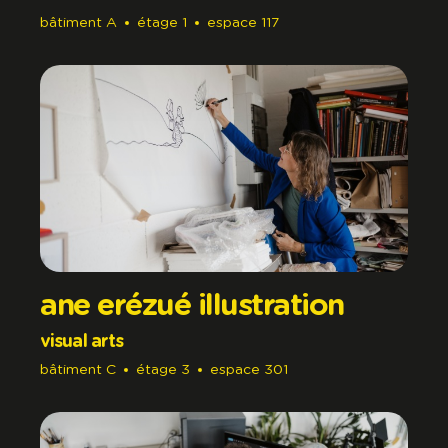
bâtiment
A
étage
1
espace
117
ane erézué illustration
visual arts
bâtiment
C
étage
3
espace
301