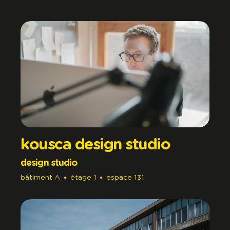
kousca design studio
design studio
bâtiment
A
étage
1
espace
131