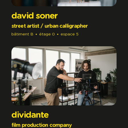
david soner
street artist / urban calligrapher
bâtiment
B
étage
0
espace
5
dividante
film production company