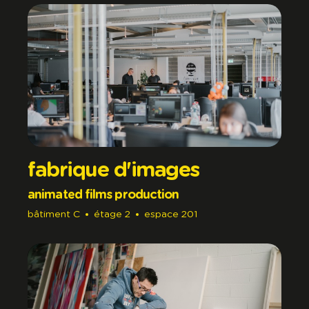
fabrique d'images
animated films production
bâtiment
C
étage
2
espace
201