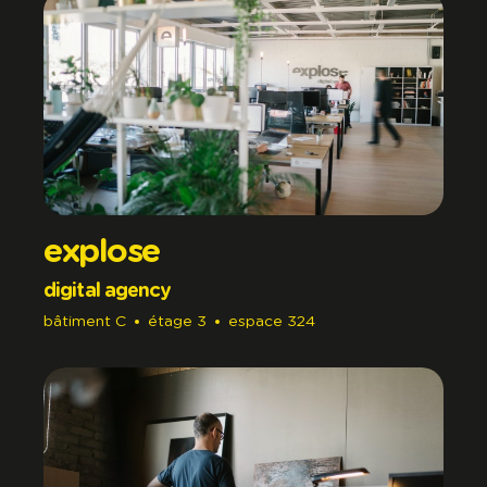
explose
digital agency
bâtiment
C
étage
3
espace
324