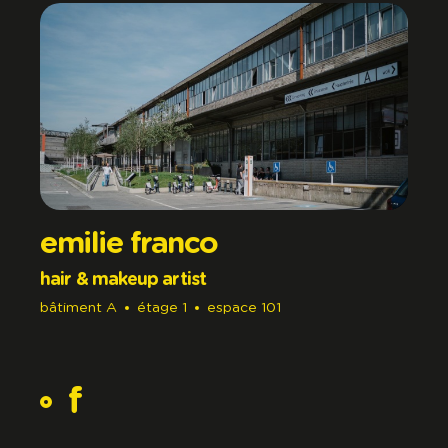
emilie franco
hair & makeup artist
bâtiment
A
étage
1
espace
101
f