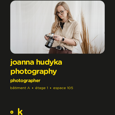
joanna hudyka
photography
photographer
bâtiment
A
étage
1
espace
105
k