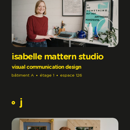
isabelle mattern studio
visual communication design
bâtiment
A
étage
1
espace
126
j