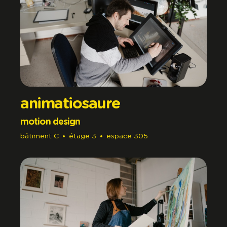
animatiosaure
motion design
bâtiment
C
étage
3
espace
305