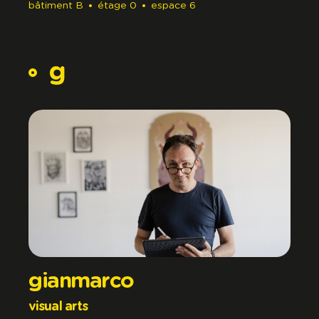
bâtiment
B
étage
0
espace
6
g
gianmarco
visual arts