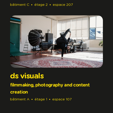
bâtiment
C
étage
2
espace
207
ds visuals
filmmaking, photography and content
creation
bâtiment
A
étage
1
espace
107