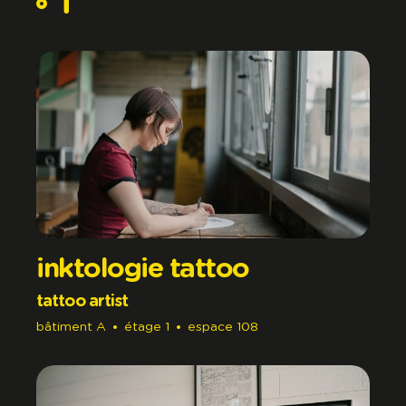
i
inktologie tattoo
tattoo artist
bâtiment
A
étage
1
espace
108