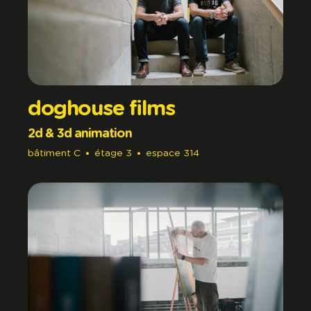
doghouse films
2d & 3d animation
bâtiment
C
étage
3
espace
314