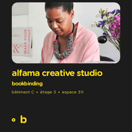
alfama creative studio
bookbinding
bâtiment
C
étage
3
espace
311
b