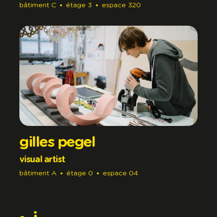
bâtiment
C
étage
3
espace
320
gilles pegel
visual artist
bâtiment
A
étage
0
espace
04