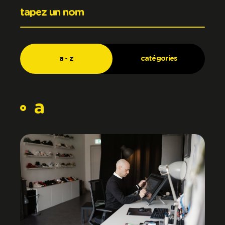
a - z
catégories
a