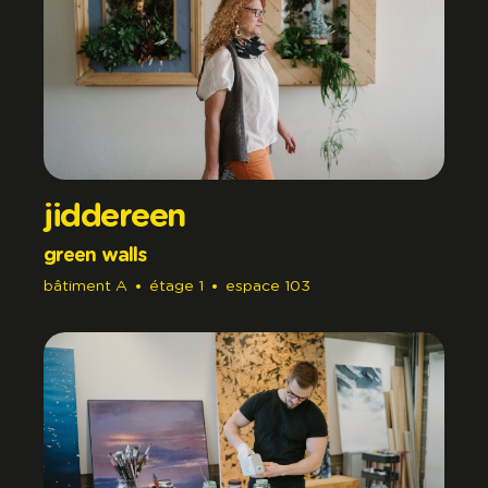
jiddereen
green walls
bâtiment
A
étage
1
espace
103