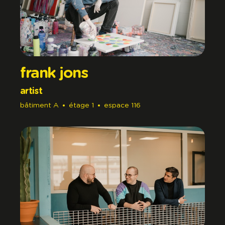
frank jons
artist
bâtiment
A
étage
1
espace
116