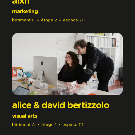
aixh
marketing
bâtiment
C
étage
2
espace
211
alice & david bertizzolo
visual arts
bâtiment
A
étage
1
espace
111