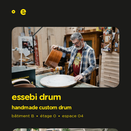
e
essebi drum
handmade custom drum
bâtiment
B
étage
0
espace
04