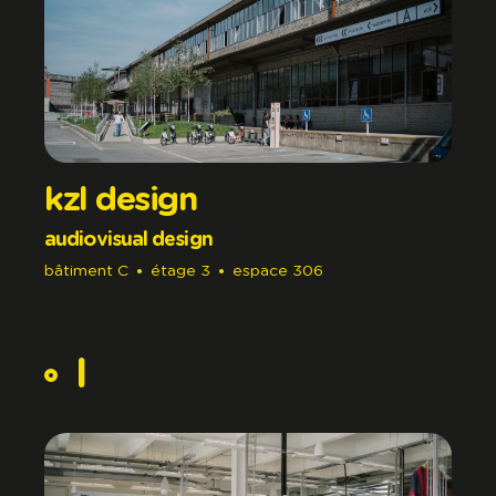
kzl design
audiovisual design
bâtiment
C
étage
3
espace
306
l