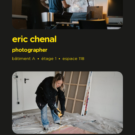
eric chenal
photographer
bâtiment
A
étage
1
espace
118