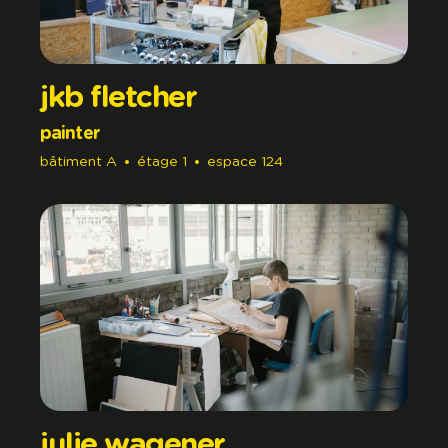
jkb fletcher
painter
bâtiment
A
étage
1
espace
124
julie wagener