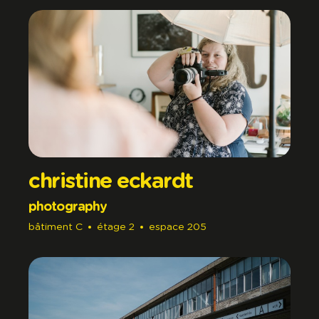
christine eckardt
photography
bâtiment
C
étage
2
espace
205