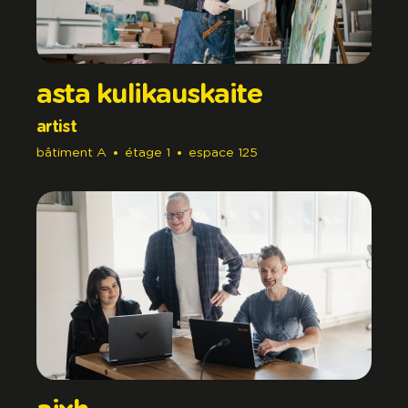
asta kulikauskaite
artist
bâtiment
A
étage
1
espace
125