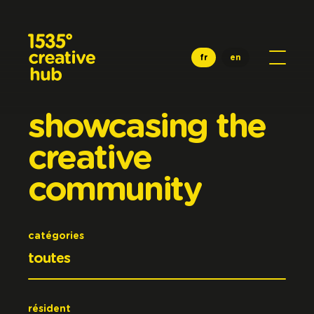
Aller au contenu principal
fr
en
showcasing
the
creative
community
catégories
résident