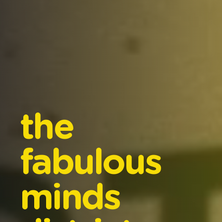
the
fabulous
minds