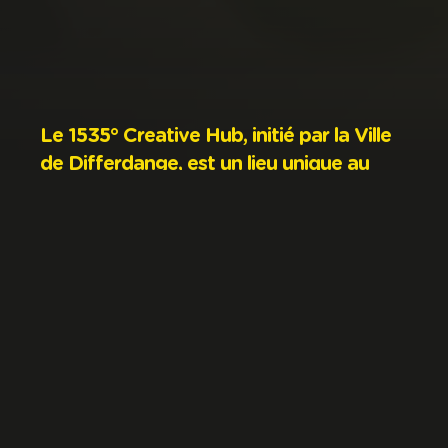
Le 1535° Creative Hub, initié par la Ville
de Differdange, est un lieu unique au
Luxembourg qui vise à stimuler la
créativité, l’innovation et
l’entrepreneuriat dans les industries
créatives.
Le nom du lieu fait ainsi référence au patrimoine
industriel de Differdange. En effet, 1535°C c’est la
température de fusion du fer. Le hub c’est cette
volonté de fusionner plusieurs dynamiques
différentes dans un esprit de communauté et de