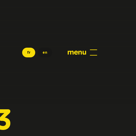
menu
fr
en
3