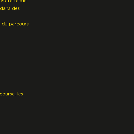
 votre tenue
 dans des
e du parcours
course, les