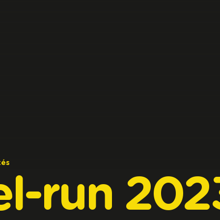
tés
el-run
202