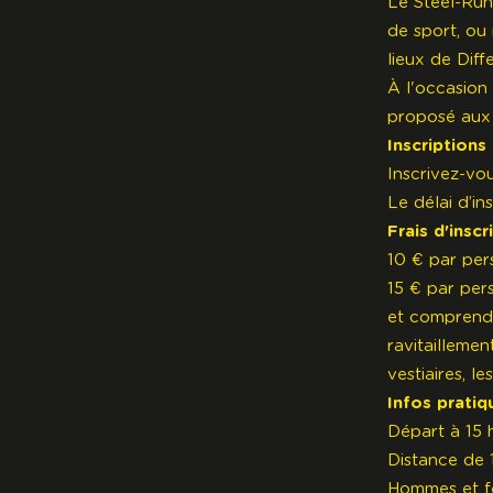
Le Steel-Run
de sport, ou
lieux de Dif
À l'occasion
proposé aux 
Inscriptions
Inscrivez-vo
Le délai d’in
Frais d'inscr
10 € par per
15 € par per
et comprend 
ravitaillemen
vestiaires, le
Infos pratiq
Départ à 15 
Distance de 
Hommes et fe