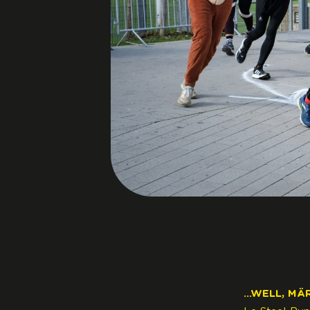
…WELL, MÄR