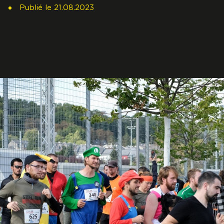
s
Publié
le
21.08.2023