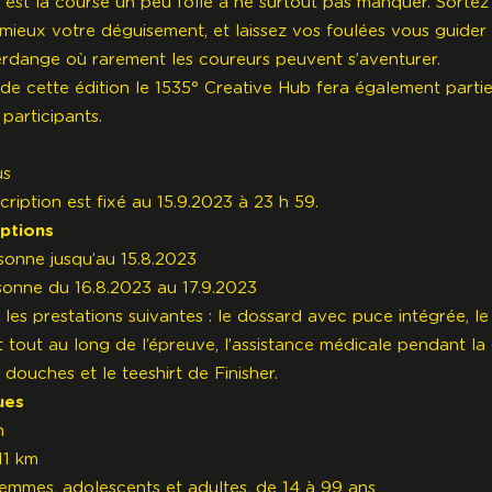
 est la course un peu folle à ne surtout pas manquer. Sortez
 mieux votre déguisement, et laissez vos foulées vous guider
ferdange où rarement les coureurs peuvent s’aventurer.
 de cette édition le 1535° Creative Hub fera également parti
participants.
us
scription est fixé au 15.9.2023 à 23 h 59.
iptions
sonne jusqu’au 15.8.2023
sonne du 16.8.2023 au 17.9.2023
les prestations suivantes : le dossard avec puce intégrée, le
t tout au long de l’épreuve, l’assistance médicale pendant la 
s douches et le teeshirt de Finisher.
ues
h
11 km
mmes, adolescents et adultes, de 14 à 99 ans