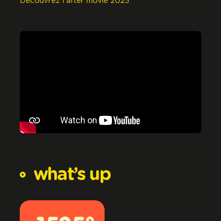
Découvrez l'after movie 2025
what’s
up