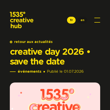
Aller au contenu principal
fr
en
retour aux actualités
creative
day
2026
•
save
the
date
événements
Publié
le
01.07.2026