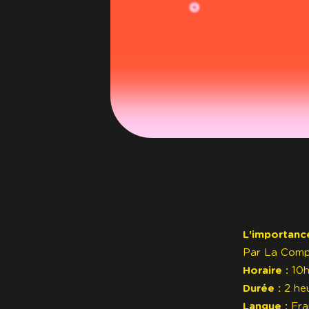
L'importance
Par
La Comp
Horaire :
10h
Durée :
2 he
Langue :
Fra