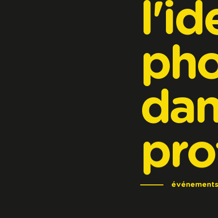
l'id
pho
dan
pro
événement