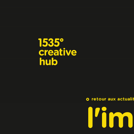
Aller au contenu principal
retour aux actuali
l'i