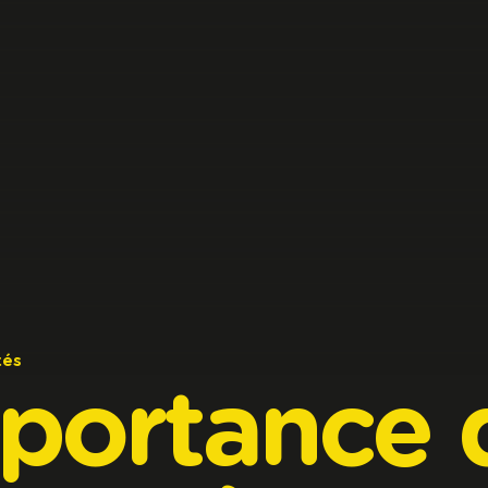
tés
mportance