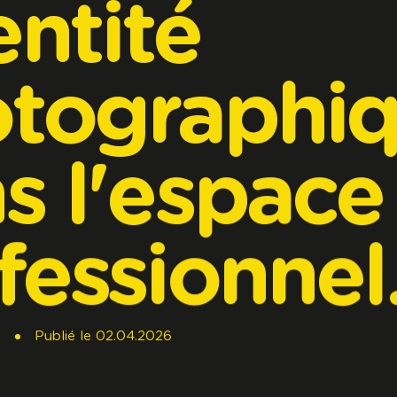
entité
tographi
s
l'espace
fessionnel
s
Publié
le
02.04.2026