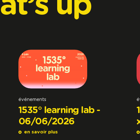
at’s
up
événements
é
1535° learning lab -
06/06/2026
en savoir plus