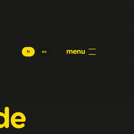
menu
fr
en
de