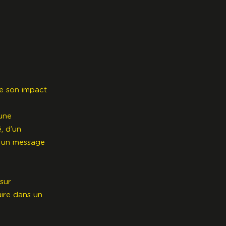
e son impact
 une
, d’un
r un message
 sur
uire dans un