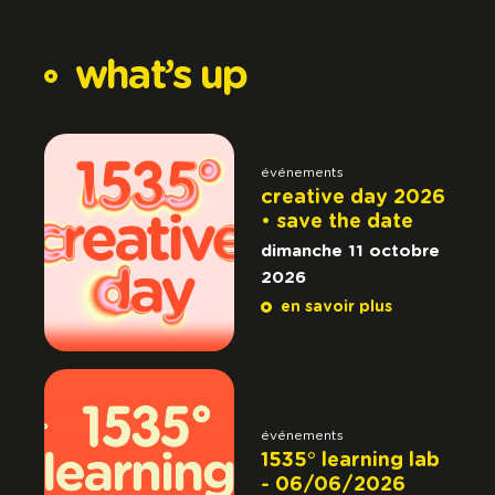
what’s
up
événements
creative day 2026
• save the date
dimanche 11 octobre
2026
en savoir plus
événements
1535° learning lab
- 06/06/2026