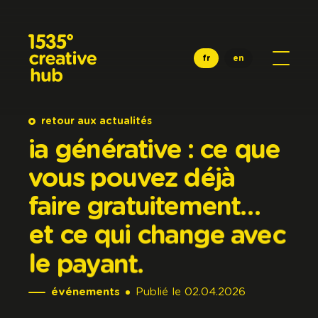
Aller au contenu principal
fr
en
retour aux actualités
ia
générative
:
ce
que
vous
pouvez
déjà
faire
gratuitement…
et
ce
qui
change
avec
le
payant.
événements
Publié
le
02.04.2026