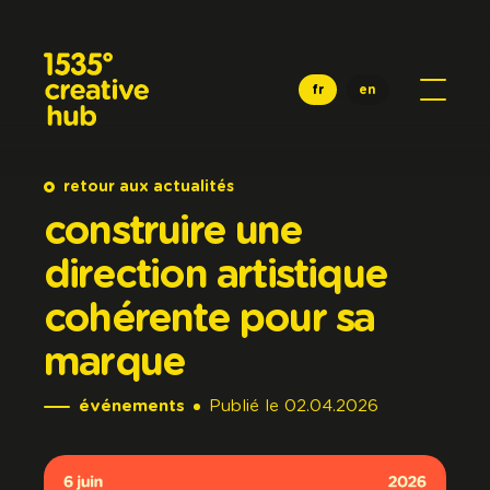
Aller au contenu principal
fr
en
retour aux actualités
construire
une
direction
artistique
cohérente
pour
sa
marque
événements
Publié
le
02.04.2026