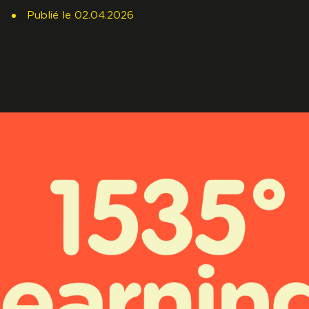
s
Publié
le
02.04.2026