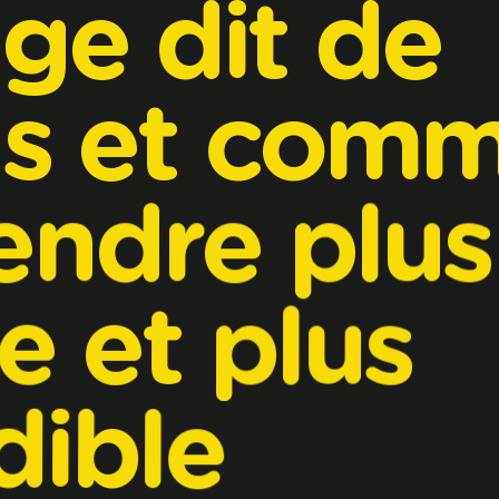
age
dit
de
s
et
comm
endre
plus
te
et
plus
dible