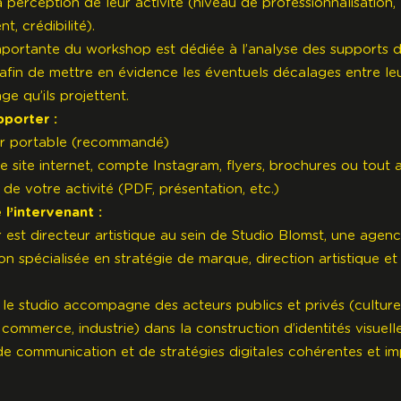
a perception de leur activité (niveau de professionnalisation,
t, crédibilité).
mportante du workshop est dédiée à l’analyse des supports 
 afin de mettre en évidence les éventuels décalages entre leu
age qu’ils projettent.
pporter :
ur portable (recommandé)
e site internet, compte Instagram, flyers, brochures ou tout 
 de votre activité (PDF, présentation, etc.)
l’intervenant :
 est directeur artistique au sein de
Studio Blomst
, une agen
n spécialisée en stratégie de marque, direction artistique et
 le studio accompagne des acteurs publics et privés (culture
 commerce, industrie) dans la construction d’identités visuell
 communication et de stratégies digitales cohérentes et im