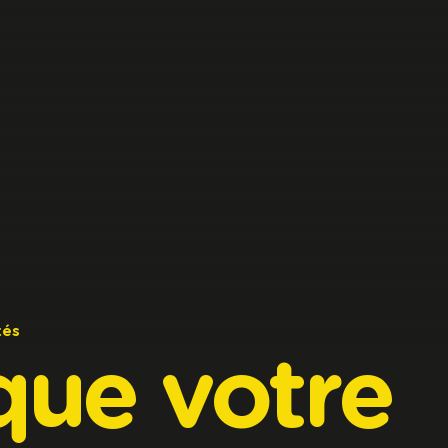
tés
que
votre