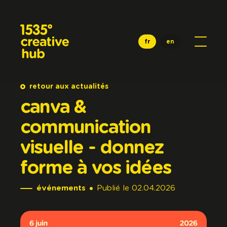
Aller au contenu principal
fr
en
retour aux actualités
canva
&
communication
visuelle
-
donnez
forme
à
vos
idées
événements
Publié
le
02.04.2026