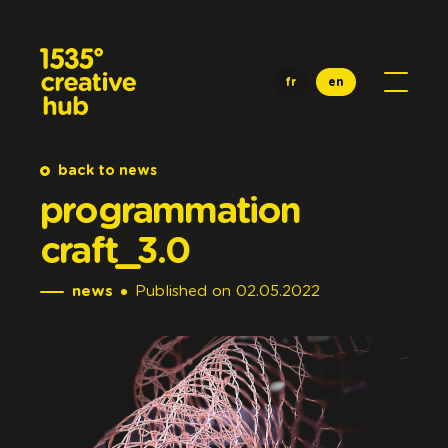
Skip to main content
fr
en
back to news
programmation
craft_3.0
news
Published
on
02.05.2022